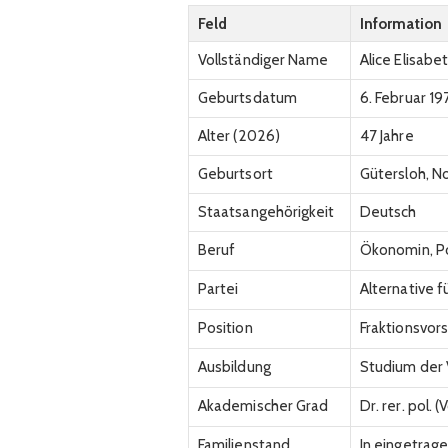
Feld
Information
Vollständiger Name
Alice Elisabe
Geburtsdatum
6. Februar 19
Alter (2026)
47 Jahre
Geburtsort
Gütersloh, N
Staatsangehörigkeit
Deutsch
Beruf
Ökonomin, Pol
Partei
Alternative f
Position
Fraktionsvor
Ausbildung
Studium der 
Akademischer Grad
Dr. rer. pol. 
Familienstand
In eingetrag