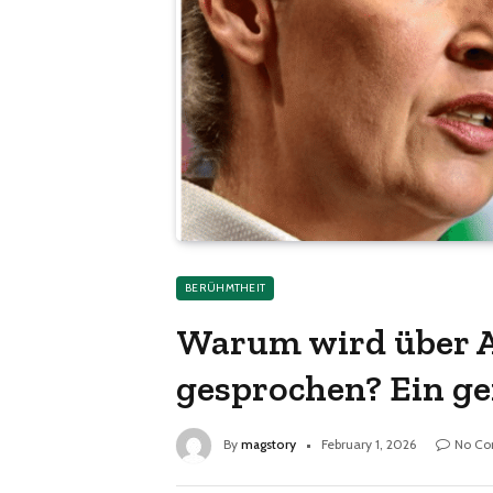
BERÜHMTHEIT
Warum wird über A
gesprochen? Ein ge
By
magstory
February 1, 2026
No C