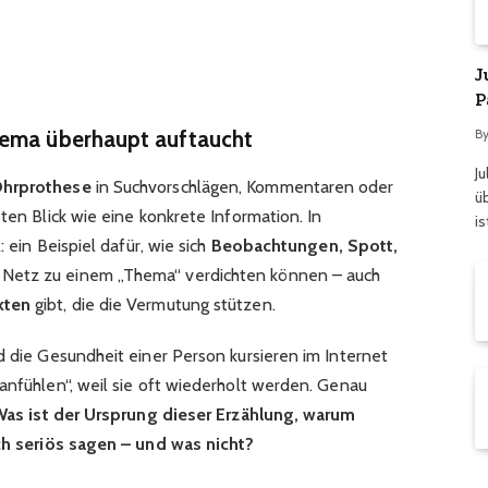
J
P
B
hema überhaupt auftaucht
J
Ohrprothese
in Suchvorschlägen, Kommentaren oder
üb
sten Blick wie eine konkrete Information. In
is
: ein Beispiel dafür, wie sich
Beobachtungen, Spott,
 Netz zu einem „Thema“ verdichten können – auch
kten
gibt, die die Vermutung stützen.
d die Gesundheit einer Person kursieren im Internet
anfühlen“, weil sie oft wiederholt werden. Genau
as ist der Ursprung dieser Erzählung, warum
ich seriös sagen – und was nicht?