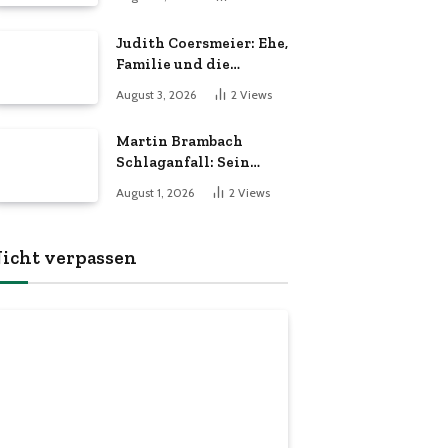
hinter die Kulissen
Judith Coersmeier: Ehe,
Familie und die
Geschichte hinter der
August 3, 2026
2
Views
Öffentlichkeit
Martin Brambach
Schlaganfall: Sein
Zustand und die
August 1, 2026
2
Views
Fakten im Überblick
icht verpassen