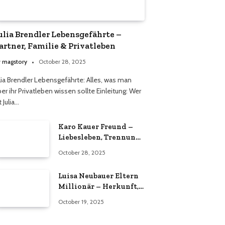
ulia Brendler Lebensgefährte –
artner, Familie & Privatleben
y
magstory
October 28, 2025
ulia Brendler Lebensgefährte: Alles, was man
er ihr Privatleben wissen sollte Einleitung: Wer
t Julia…
Karo Kauer Freund –
Liebesleben, Trennung
& aktueller
October 28, 2025
Beziehungsstatus 2025
Luisa Neubauer Eltern
Millionär – Herkunft,
Familie & Wahrheit
October 19, 2025