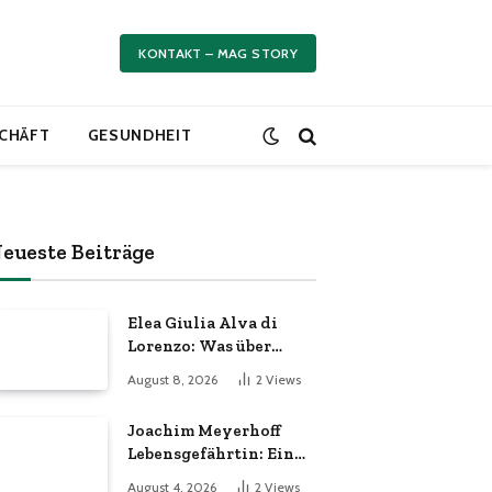
KONTAKT – MAG STORY
CHÄFT
GESUNDHEIT
eueste Beiträge
Elea Giulia Alva di
Lorenzo: Was über
Herkunft, Eltern und
August 8, 2026
2
Views
Privatleben bekannt
ist
Joachim Meyerhoff
Lebensgefährtin: Ein
persönlicher Blick
August 4, 2026
2
Views