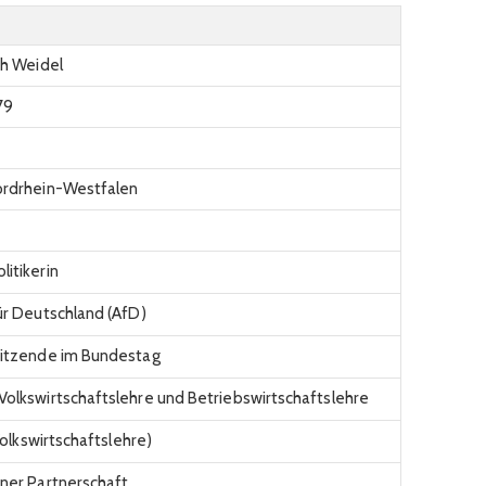
th Weidel
79
ordrhein-Westfalen
itikerin
ür Deutschland (AfD)
sitzende im Bundestag
Volkswirtschaftslehre und Betriebswirtschaftslehre
(Volkswirtschaftslehre)
ener Partnerschaft