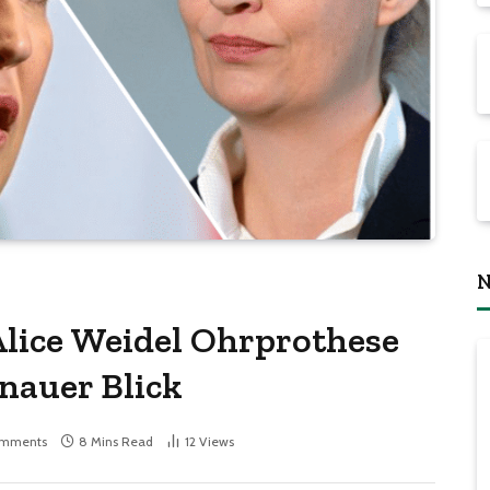
N
lice Weidel Ohrprothese
nauer Blick
omments
8 Mins Read
12
Views