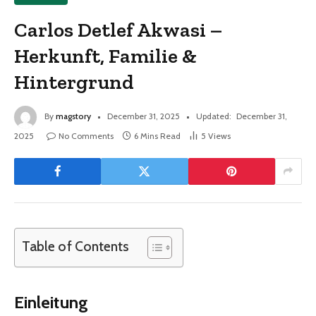
Carlos Detlef Akwasi –
Herkunft, Familie &
Hintergrund
By
magstory
December 31, 2025
Updated:
December 31,
2025
No Comments
6 Mins Read
5
Views
Table of Contents
Einleitung