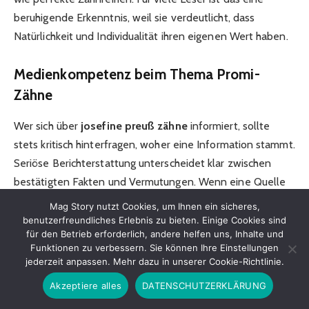
beruhigende Erkenntnis, weil sie verdeutlicht, dass
Natürlichkeit und Individualität ihren eigenen Wert haben.
Medienkompetenz beim Thema Promi-
Zähne
Wer sich über
josefine preuß zähne
informiert, sollte
stets kritisch hinterfragen, woher eine Information stammt.
Seriöse Berichterstattung unterscheidet klar zwischen
bestätigten Fakten und Vermutungen. Wenn eine Quelle
keine direkten Zitate, keine Interviews oder keine
Mag Story nutzt Cookies, um Ihnen ein sicheres,
verlässlichen Referenzen nennt, ist Vorsicht geboten.
benutzerfreundliches Erlebnis zu bieten. Einige Cookies sind
für den Betrieb erforderlich, andere helfen uns, Inhalte und
Funktionen zu verbessern. Sie können Ihre Einstellungen
Ein guter Anhaltspunkt ist, ob der Artikel versucht, ein
jederzeit anpassen. Mehr dazu in unserer Cookie-Richtlinie.
Produkt oder eine Dienstleistung zu verkaufen. In solchen
Akzeptiere alles
DATENSCHUTZERKLÄRUNG
Fällen steht meist nicht die Wahrheit im Vordergrund,
sondern die Conversion. Gerade bei sensiblen Themen