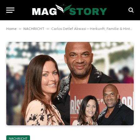
Home
»
NACHRICHT
»
Carlos Detlef Akwasi – Herkunft, Familie & Hintergrund
NACHRICHT