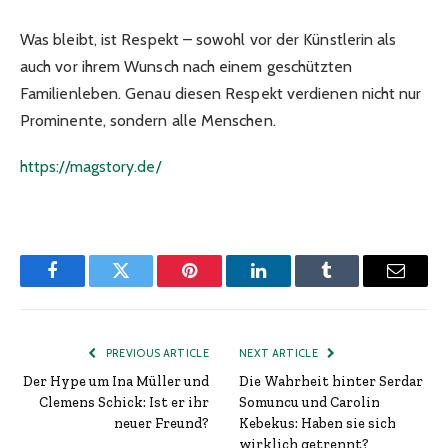
Was bleibt, ist Respekt – sowohl vor der Künstlerin als
auch vor ihrem Wunsch nach einem geschützten
Familienleben. Genau diesen Respekt verdienen nicht nur
Prominente, sondern alle Menschen.
https://magstory.de/
Facebook
Twitter
Pinterest
LinkedIn
Tumblr
Email
PREVIOUS ARTICLE
NEXT ARTICLE
Der Hype um Ina Müller und
Die Wahrheit hinter Serdar
Clemens Schick: Ist er ihr
Somuncu und Carolin
neuer Freund?
Kebekus: Haben sie sich
wirklich getrennt?