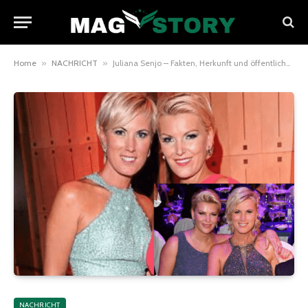
Home
»
NACHRICHT
»
Juliana Senjo – Fakten, Herkunft und öffentliche Auftritte
NACHRICHT