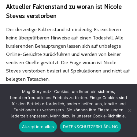
Aktueller Faktenstand zu woran ist Nicole
Steves verstorben
Der derzeitige Faktenstand ist eindeutig. Es existieren
keine überprüfbaren Hinweise auf einen Todesfall. Alle
kursierenden Behauptungen lassen sich auf unbelegte
Online-Gerüchte zurückführen und werden von keiner
seriösen Quelle gestützt. Die Frage woran ist Nicole
Steves verstorben basiert auf Spekulationen und nicht auf
belegten Tatsachen.
Mag Story nutzt Cookies, um Ihnen ein sicheres,
Für Leser bedeutet das, dass Vorsicht geboten ist. Nicht
benutzerfreundliches Erlebnis zu bieten. Einige Cookies sind
jede häufig gestellte Frage spiegelt eine reale Situation
für den Betrieb erforderlich, andere helfen uns, Inhalte und
wider. Gerade bei sensiblen Themen ist eine kritische
Funktionen zu verbessern. Sie können Ihre Einstellungen
jederzeit anpassen. Mehr dazu in unserer Cookie-Richtlinie.
Prüfung besonders wichtig.
Akzeptiere alles
DATENSCHUTZERKLÄRUNG
Medienverantwortung und ethische Fragen