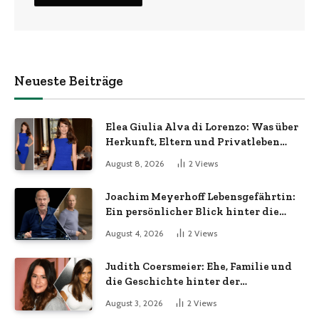
Neueste Beiträge
Elea Giulia Alva di Lorenzo: Was über
Herkunft, Eltern und Privatleben
bekannt ist
August 8, 2026
2
Views
Joachim Meyerhoff Lebensgefährtin:
Ein persönlicher Blick hinter die
Kulissen
August 4, 2026
2
Views
Judith Coersmeier: Ehe, Familie und
die Geschichte hinter der
Öffentlichkeit
August 3, 2026
2
Views