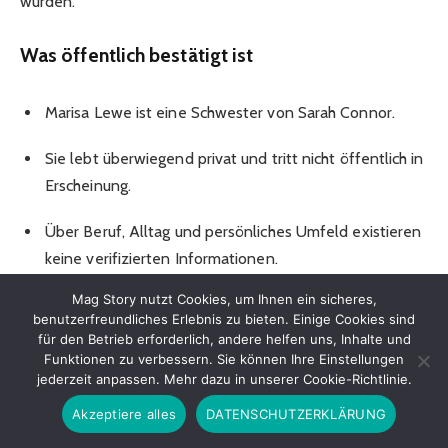
würden.
Was öffentlich bestätigt ist
Marisa Lewe ist eine Schwester von Sarah Connor.
Sie lebt überwiegend privat und tritt nicht öffentlich in
Erscheinung.
Über Beruf, Alltag und persönliches Umfeld existieren
keine verifizierten Informationen.
Mag Story nutzt Cookies, um Ihnen ein sicheres,
Die Lewe Familie – Eine vielseitige
benutzerfreundliches Erlebnis zu bieten. Einige Cookies sind
für den Betrieb erforderlich, andere helfen uns, Inhalte und
Familienstruktur
Funktionen zu verbessern. Sie können Ihre Einstellungen
jederzeit anpassen. Mehr dazu in unserer Cookie-Richtlinie.
Die Familie Lewe umfasst mehrere Geschwister, von
Akzeptiere alles
DATENSCHUTZERKLÄRUNG
denen einige öffentlich bekannt sind.