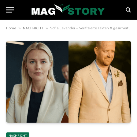
Home
»
NACHRICHT
»
Sofia Levander – Verifizierte Fakten & gesicherte Informationen
NACHRICHT