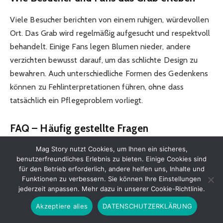
Viele Besucher berichten von einem ruhigen, würdevollen
Ort. Das Grab wird regelmäßig aufgesucht und respektvoll
behandelt. Einige Fans legen Blumen nieder, andere
verzichten bewusst darauf, um das schlichte Design zu
bewahren. Auch unterschiedliche Formen des Gedenkens
können zu Fehlinterpretationen führen, ohne dass
tatsächlich ein Pflegeproblem vorliegt.
FAQ – Häufig gestellte Fragen
Mag Story nutzt Cookies, um Ihnen ein sicheres,
Ist das Grab von Udo Jürgens ein Ehrengrab?
benutzerfreundliches Erlebnis zu bieten. Einige Cookies sind
für den Betrieb erforderlich, andere helfen uns, Inhalte und
Ja, es handelt sich um ein offizielles Ehrengrab der Stadt
Funktionen zu verbessern. Sie können Ihre Einstellungen
jederzeit anpassen. Mehr dazu in unserer Cookie-Richtlinie.
Wien.
Akzeptiere alles
DATENSCHUTZERKLÄRUNG
Wird das Grab gepflegt?