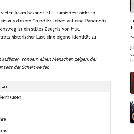
 vielen kaum bekannt ist — zumindest nicht so
J
llein aus diesem Grund ihr Leben auf eine Randnotiz
P
ensweg ist ein stilles Zeugnis von Mut,
tz historischer Last eine eigene Identität zu
B
J
üb
n auflisten, sondern einen Menschen zeigen, der
is
enseits der Scheinwerfer.
tion
Herrhausen
hre
land