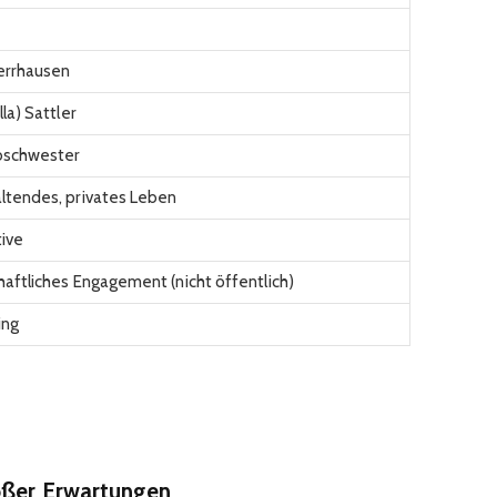
errhausen
lla) Sattler
bschwester
ltendes, privates Leben
tive
haftliches Engagement (nicht öffentlich)
ing
oßer Erwartungen