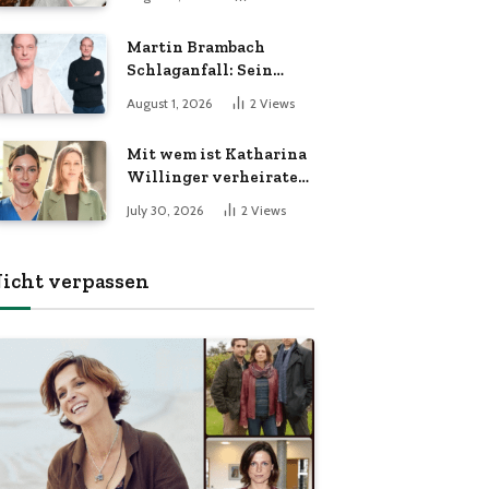
Öffentlichkeit
Martin Brambach
Schlaganfall: Sein
Zustand und die
August 1, 2026
2
Views
Fakten im Überblick
Mit wem ist Katharina
Willinger verheiratet?
Die Wahrheit über ihr
July 30, 2026
2
Views
Familienleben
icht verpassen