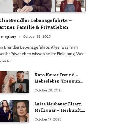
ulia Brendler Lebensgefährte –
artner, Familie & Privatleben
y
magstory
October 28, 2025
ulia Brendler Lebensgefährte: Alles, was man
er ihr Privatleben wissen sollte Einleitung: Wer
t Julia…
Karo Kauer Freund –
Liebesleben, Trennung
& aktueller
October 28, 2025
Beziehungsstatus 2025
Luisa Neubauer Eltern
Millionär – Herkunft,
Familie & Wahrheit
October 19, 2025