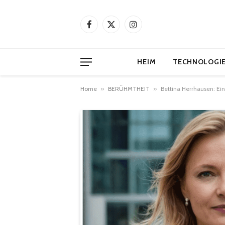
Facebook
X
Instagram
(Twitter)
HEIM
TECHNOLOGI
Home
»
BERÜHMTHEIT
»
Bettina Herrhausen: Ei