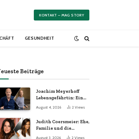
KONTAKT – MAG STORY
CHÄFT
GESUNDHEIT
eueste Beiträge
Joachim Meyerhoff
Lebensgefährtin: Ein
persönlicher Blick
August 4, 2026
2
Views
hinter die Kulissen
Judith Coersmeier: Ehe,
Familie und die
Geschichte hinter der
August 3, 2026
2
Views