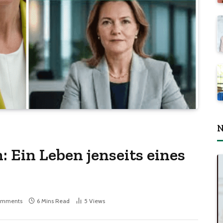
N
 Ein Leben jenseits eines
s
omments
6 Mins Read
5
Views