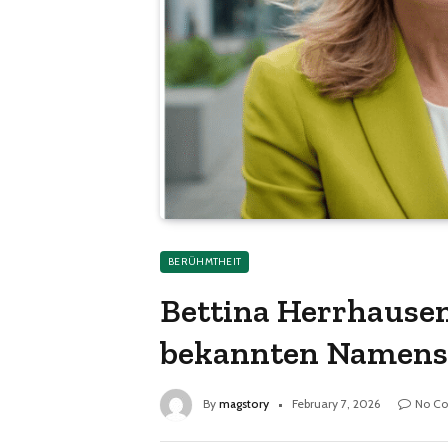
BERÜHMTHEIT
Bettina Herrhausen:
bekannten Namen
By
magstory
February 7, 2026
No C