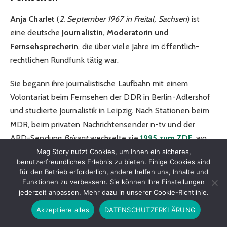
Anja Charlet
(
2. September 1967 in Freital, Sachsen
) ist
eine deutsche
Journalistin, Moderatorin und
Fernsehsprecherin
, die über viele Jahre im öffentlich-
rechtlichen Rundfunk tätig war.
Sie begann ihre journalistische Laufbahn mit einem
Volontariat beim Fernsehen der DDR in Berlin-Adlershof
und studierte Journalistik in Leipzig. Nach Stationen beim
MDR, beim privaten Nachrichtensender n-tv und der
ARD-Sendung
Brisant
wechselte sie
1995 zum ZDF
, wo
sie unter anderem als Co-Moderatorin des
heute-journals
Mag Story nutzt Cookies, um Ihnen ein sicheres,
benutzerfreundliches Erlebnis zu bieten. Einige Cookies sind
und Moderatorin der Nachrichtensendungen
Heute
und
für den Betrieb erforderlich, andere helfen uns, Inhalte und
Heute mittag
arbeitete.
Funktionen zu verbessern. Sie können Ihre Einstellungen
jederzeit anpassen. Mehr dazu in unserer Cookie-Richtlinie.
Bis 2013 präsentierte sie regelmäßig Nachrichten, danach
Akzeptiere alles
DATENSCHUTZERKLÄRUNG
wechselte sie als Redakteurin und Reporterin ins
ZDF-