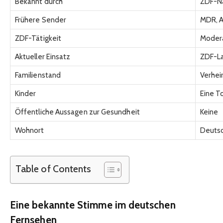
Bekannt durch
ZDF-N
Frühere Sender
MDR, A
ZDF-Tätigkeit
Modera
Aktueller Einsatz
ZDF-L
Familienstand
Verhei
Kinder
Eine T
Öffentliche Aussagen zur Gesundheit
Keine
Wohnort
Deuts
Table of Contents
Eine bekannte Stimme im deutschen
Fernsehen