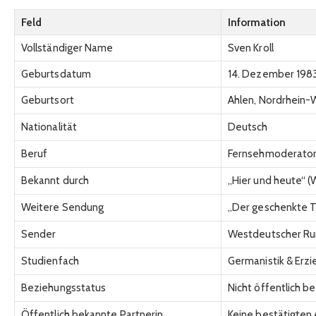
Feld
Information
Vollständiger Name
Sven Kroll
Geburtsdatum
14. Dezember 198
Geburtsort
Ahlen, Nordrhein-
Nationalität
Deutsch
Beruf
Fernsehmoderator, 
Bekannt durch
„Hier und heute“ 
Weitere Sendung
„Der geschenkte 
Sender
Westdeutscher Ru
Studienfach
Germanistik & Erz
Beziehungsstatus
Nicht öffentlich be
Öffentlich bekannte Partnerin
Keine bestätigten