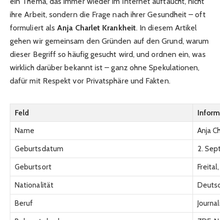
ein Thema, das immer wieder im Internet auftaucht, nicht
ihre Arbeit, sondern die Frage nach ihrer Gesundheit – oft
formuliert als
Anja Charlet Krankheit
. In diesem Artikel
gehen wir gemeinsam den Gründen auf den Grund, warum
dieser Begriff so häufig gesucht wird, und ordnen ein, was
wirklich darüber bekannt ist – ganz ohne Spekulationen,
dafür mit Respekt vor Privatsphäre und Fakten.
Feld
Inform
Name
Anja C
Geburtsdatum
2. Sep
Geburtsort
Freita
Nationalität
Deuts
Beruf
Journal