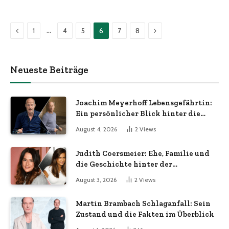
Previous
Next
…
1
4
5
6
7
8
Neueste Beiträge
Joachim Meyerhoff Lebensgefährtin:
Ein persönlicher Blick hinter die
Kulissen
August 4, 2026
2
Views
Judith Coersmeier: Ehe, Familie und
die Geschichte hinter der
Öffentlichkeit
August 3, 2026
2
Views
Martin Brambach Schlaganfall: Sein
Zustand und die Fakten im Überblick