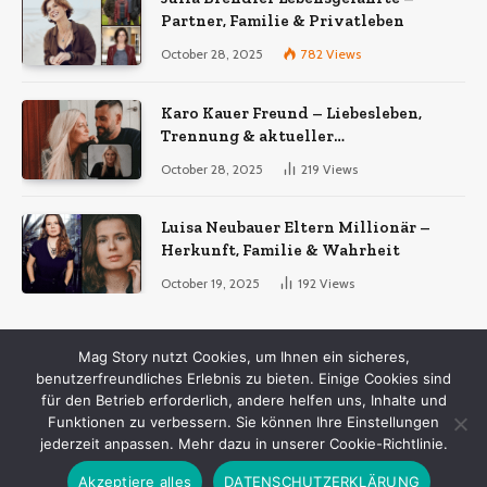
Partner, Familie & Privatleben
October 28, 2025
782
Views
Karo Kauer Freund – Liebesleben,
Trennung & aktueller
Beziehungsstatus 2025
October 28, 2025
219
Views
Luisa Neubauer Eltern Millionär –
Herkunft, Familie & Wahrheit
October 19, 2025
192
Views
Mag Story nutzt Cookies, um Ihnen ein sicheres,
benutzerfreundliches Erlebnis zu bieten. Einige Cookies sind
© 2026 ThemeSphere. Designed by
ThemeSphere
.
für den Betrieb erforderlich, andere helfen uns, Inhalte und
Funktionen zu verbessern. Sie können Ihre Einstellungen
HEIM
Über uns
Kontakt – Mag Story
jederzeit anpassen. Mehr dazu in unserer Cookie-Richtlinie.
Allgemeine Geschäftsbedingungen
Haftungsausschluss
Akzeptiere alles
DATENSCHUTZERKLÄRUNG
Datenschutzerklärung